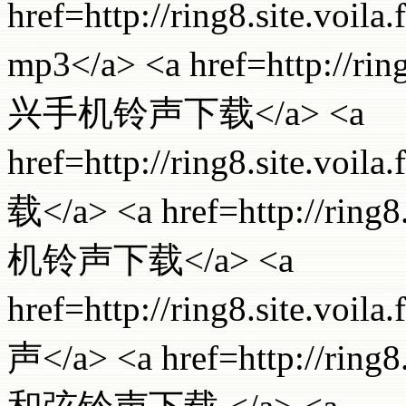
href=http://ring8.site.vo
mp3</a> <a href=http://rin
兴手机铃声下载</a> <a
href=http://ring8.site.
载</a> <a href=http://ring8
机铃声下载</a> <a
href=http://ring8.site.
声</a> <a href=http://ring