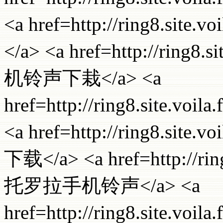
<a href=http://ring8.site
</a> <a href=http://ring8
机铃声下栽</a> <a
href=http://ring8.site.vo
<a href=http://ring8.sit
下载</a> <a href=http://rin
托罗拉手机铃声</a> <a
href=http://ring8.site.v