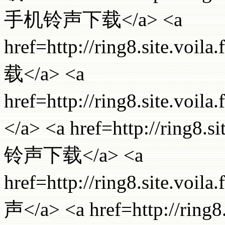
手机铃声下载</a> <a
href=http://ring8.site.
载</a> <a
href=http://ring8.site.vo
</a> <a href=http://ring8.
铃声下载</a> <a
href=http://ring8.site.
声</a> <a href=http://ring