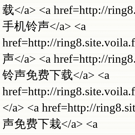
载</a> <a href=http://ring
手机铃声</a> <a
href=http://ring8.site.
声</a> <a href=http://ring
铃声免费下载</a> <a
href=http://ring8.site.
</a> <a href=http://ring8
声免费下栽</a> <a