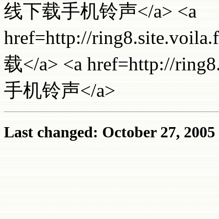
线下载手机铃声</a> <a
href=http://ring8.site.
载</a> <a href=http://ring
手机铃声</a>
Last changed: October 27, 2005